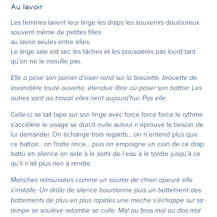
Au lavoir
Les femmes lavent leur linge les draps les souvenirs douloureux
souvent même de petites filles
au lavoir seules entre elles.
Le linge sale est sec les tâches et les poussières pas lourd tant
qu’on ne le mouille pas.
Elle a posé son panier d’osier rond sur la brouette, brouette de
lavandière toute ouverte, étendue libre où poser son battoir. Les
autres sont au travail elles rient aujourd’hui. Pas elle.
Celle-ci se tait tape sur son linge avec force force force le rythme
s’accélère le visage se durcit nulle autour n’éprouve le besoin de
lui demander. On échange trois regards... on n’entend plus que
ce battoir... on frotte rince... puis on empoigne un coin de ce drap
battu en silence on aide à le sortir de l’eau à le tordre jusqu’à ce
qu’il n’ait plus rien à rendre.
Manches retroussées comme un sourire de chien apeuré elle
s’installe. Un drôle de silence bourdonne puis un battement des
battements de plus en plus rapides une mèche s’échappe sur sa
tempe se soulève retombe se colle. Mal au bras mal au dos mal