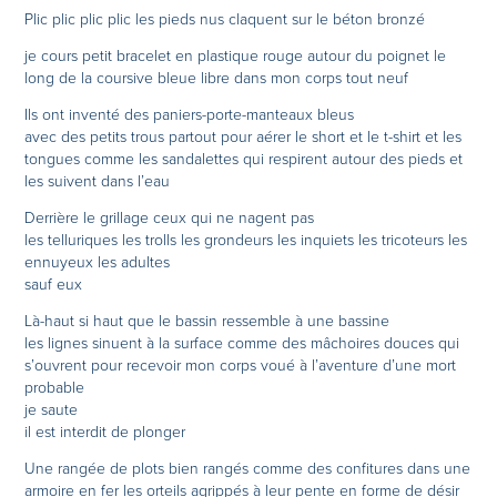
Plic plic plic plic les pieds nus claquent sur le béton bronzé
je cours petit bracelet en plastique rouge autour du poignet le
long de la coursive bleue libre dans mon corps tout neuf
Ils ont inventé des paniers-porte-manteaux bleus
avec des petits trous partout pour aérer le short et le t-shirt et les
tongues comme les sandalettes qui respirent autour des pieds et
les suivent dans l’eau
Derrière le grillage ceux qui ne nagent pas
les telluriques les trolls les grondeurs les inquiets les tricoteurs les
ennuyeux les adultes
sauf eux
Là-haut si haut que le bassin ressemble à une bassine
les lignes sinuent à la surface comme des mâchoires douces qui
s’ouvrent pour recevoir mon corps voué à l’aventure d’une mort
probable
je saute
il est interdit de plonger
Une rangée de plots bien rangés comme des confitures dans une
armoire en fer les orteils agrippés à leur pente en forme de désir